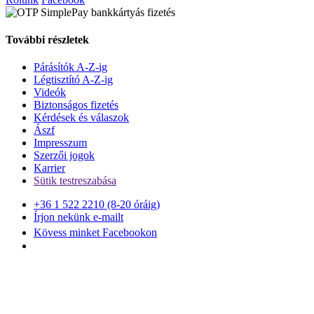
További részletek
Párásítók A-Z-ig
Légtisztító A-Z-ig
Videók
Biztonságos fizetés
Kérdések és válaszok
Ászf
Impresszum
Szerzői jogok
Karrier
Sütik testreszabása
+36 1 522 2210 (8-20 óráig)
Írjon nekünk e-mailt
Kövess minket Facebookon
Garantált szállítási idő
3 óra vagy 3 nap
Megelégedettségi garancia
30 nap
Minőségi garancia
3 év
Rólunk