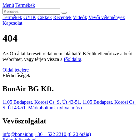
Menü
Termékek
Termékek
GYIK
Cikkek
Receptek
Videók
Vevői vélemények
Kapcsolat
404
Az Ön által keresett oldal nem található! Kérjük ellenőrizze a beírt
webcímet, vagy térjen vissza a
főoldalra
.
Oldal tetejére
Elérhetőségek
BonAir BG Kft.
1105 Budapest, Kőrösi Cs. S. Út 43-51.
1105 Budapest, Kőrösi Cs.
S. Út 43-51.
Márkaboltunk nyitvatartása
Vevőszolgálat
info@bonair.hu
+36 1 522 2210 (8-20 óráig)
Rólunk
Facebook